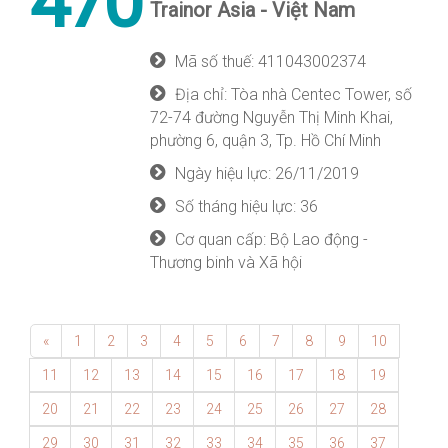
470
Trainor Asia - Việt Nam
Mã số thuế: 411043002374
Địa chỉ: Tòa nhà Centec Tower, số
72-74 đường Nguyễn Thị Minh Khai,
phường 6, quận 3, Tp. Hồ Chí Minh
Ngày hiệu lực: 26/11/2019
Số tháng hiệu lực: 36
Cơ quan cấp: Bộ Lao động -
Thương binh và Xã hội
«
1
2
3
4
5
6
7
8
9
10
11
12
13
14
15
16
17
18
19
20
21
22
23
24
25
26
27
28
29
30
31
32
33
34
35
36
37